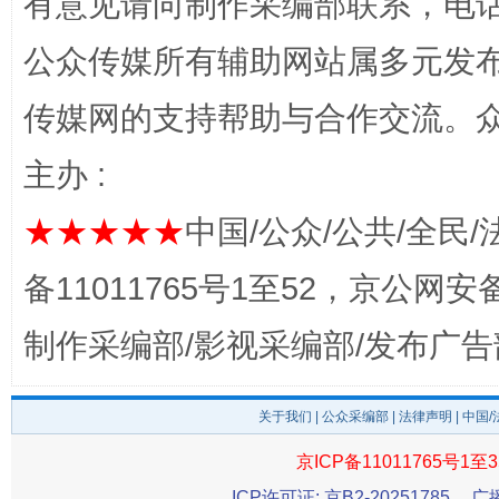
有意见请向制作采编部联系，电话：0
公众传媒所有辅助网站属多元发
传媒网的支持帮助与合作交流。
主办 :
★★★★★
中国/公众/公共/全民/
完善运行机制助力责任有效落实
一纸欠条
备11011765号1至52，京公网安备：
制作采编部/影视采编部/发布广告
关于我们
|
公众采编部
|
法律声明
| 中国
京ICP备11011765号1至3
ICP许可证: 京B2-20251785
广