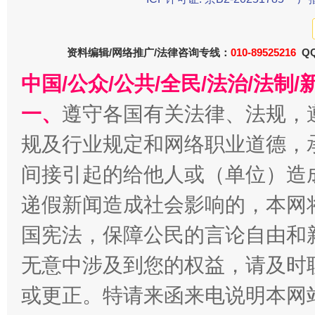
东山县通报“牛蛙产品抗生素超标问题”
法
资料编辑/网络推广/法律咨询专线：
010-89525216
QQ
中国/公众/公共/全民/法治/法
一、
遵守各国有关法律、法规，
规及行业规定和网络职业道德，
间接引起的给他人或（单位）造
递假新闻造成社会影响的，本网
千年窑火 生生不息
一
国宪法，保障公民的言论自由和
无意中涉及到您的权益，请及时
或更正。特请来函来电说明本网