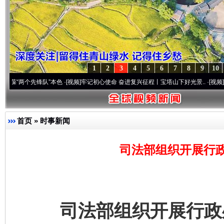
1
2
3
4
5
6
7
8
9
10
个先锋队”本色
·[视频]
牢记初心使命 奋进复兴征程丨宝塔山下好光景..
·[视频]
因党而生 
首页
»
时事新闻
司法部组织开展行
司法部组织开展行政处