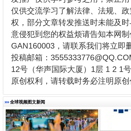
仅供交流学习了解法律、法规、政
权，部分文章转发推送时未能及时
东山县通报“牛蛙产品抗生素超标问题”
法
意侵犯到您的权益烦请告知本网制作采编
GAN160003，请联系我们将立即删
投稿邮箱：3555333776@QQ
12号（华声国际大厦）1层 1 2
原创权利，请转载时务必注明原创作
千年窑火 生生不息
一
全球视频图文新闻