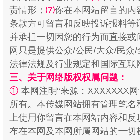
责情形；
⑺
你在本网站留言的内
条款方可留言和反映投诉报料等
并承担一切因您的行为而直接或
全民健身五年计划来了！等你上场
网只是提供公众/公民/大众/民
法律法规及行业规定和国际互联
三、关于网络版权权属问题：
①
本网注明“来源：XXXXXXX网
所有。本传媒网站拥有管理笔名
上使用你留言在本网站内容和反
阿坝州三大球赛在茂县开幕
规模最
布在本网及本网所属网站的一切