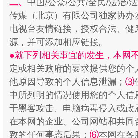
二、
中国/公众/公共/全民/法治
揭开“小金库”的免责幌子
传媒（北京）有限公司独家协办
电视台友情链接，授权合法、健
源，并可添加相应链接。
●就下列相关事宜的发生，本网
定或相关政府的要求提供您的个
他原因导致的个人信息泄漏；
⑶
中所列明的情况使用您的个人信
受贿1.44亿！段成刚被判无期
从幼儿
于黑客攻击、电脑病毒侵入或政
在本网的企业、公司网站和共同
致的任何事态后果；
⑹
本网在各