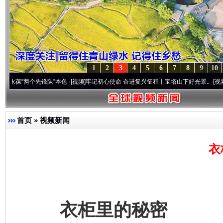
1
2
3
4
5
6
7
8
9
10
个先锋队”本色
·[视频]
牢记初心使命 奋进复兴征程丨宝塔山下好光景..
·[视频]
因党而生 
首页
»
视频新闻
衣
衣柜里的秘密