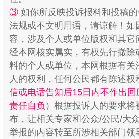
扯下公款旅游的“隐身衣”
如何以同
③
如你所反映投诉报料和投稿的
法规或不文明用语，请谅解！如
容，涉及个人或单位版权和其它
经本网核实属实，有权先行撤除
料的个人或单位，本网根据有关
人的权利，任何公民都有陈述权
“蜀中异人”王建安的艺术幻境
信或电话告知后15日内不作出
责任自负）
根据投诉人的要求将
布，让相关专家和公众/公民/大
举报的内容转至所涉相关部门领