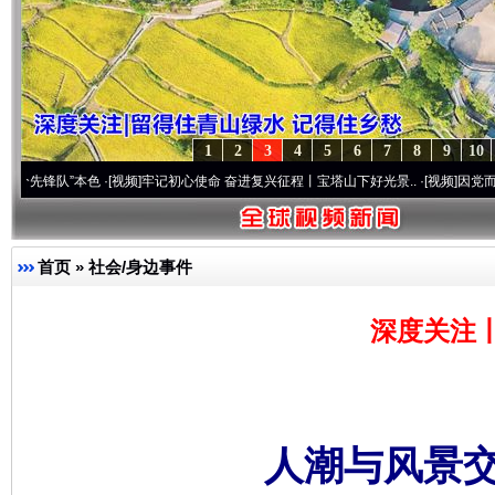
1
2
3
4
5
6
7
8
9
10
”本色
·[视频]
牢记初心使命 奋进复兴征程丨宝塔山下好光景..
·[视频]
因党而生 为党而战
首页
»
社会/身边事件
深度关注
人潮与风景交