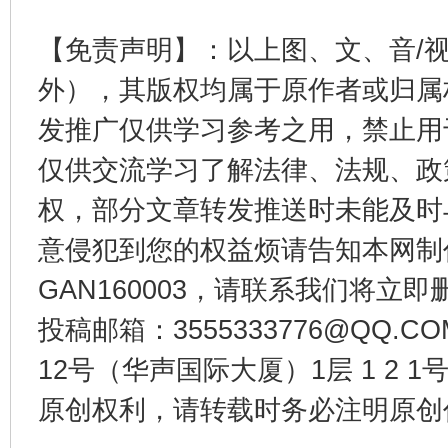
东山县通报“牛蛙产品抗生素超标问题”
法
【免责声明】：以上图、文、音/
外），其版权均属于原作者或归属
发推广仅供学习参考之用，禁止用
仅供交流学习了解法律、法规、政
权，部分文章转发推送时未能及时
意侵犯到您的权益烦请告知本网制作采编
GAN160003，请联系我们将立即删
千年窑火 生生不息
一
投稿邮箱：3555333776@QQ
12号（华声国际大厦）1层 1 2
原创权利，请转载时务必注明原创作