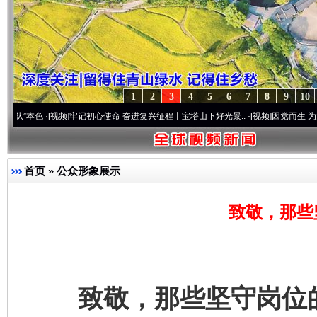
1
2
3
4
5
6
7
8
9
10
频]
牢记初心使命 奋进复兴征程丨宝塔山下好光景..
·[视频]
因党而生 为党而战——百年“纪
首页
»
公众形象展示
致敬，那些
致敬，那些坚守岗位