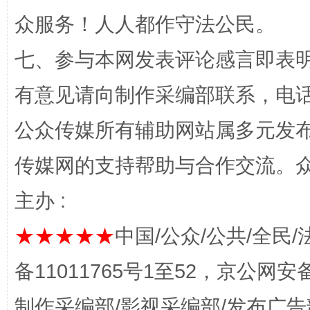
众服务！人人都作守法公民。
七、参与本网发表评论感言即表明
有意见请向制作采编部联系，电话：0
完善运行机制助力责任有效落实
一纸欠条
公众传媒所有辅助网站属多元发
传媒网的支持帮助与合作交流。
主办 :
★★★★★
中国/公众/公共/全民/
备11011765号1至52，京公网安备：
东山县通报“牛蛙产品抗生素超标问题”
法
制作采编部/影视采编部/发布广告