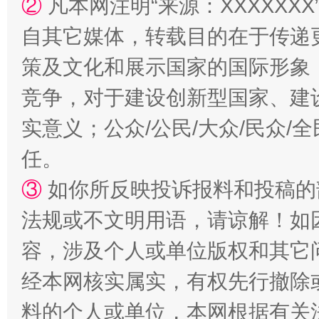
②
凡本网注明“来源：XXXXX
自其它媒体，转载目的在于传递
扯下公款旅游的“隐身衣”
如何以同
策及文化和展示国家的国际形象
竞争，对于建设创新型国家、建
实意义；公众/公民/大众/民众
任。
③
如你所反映投诉报料和投稿的
法规或不文明用语，请谅解！如
“蜀中异人”王建安的艺术幻境
容，涉及个人或单位版权和其它
经本网核实属实，有权先行撤除
料的个人或单位，本网根据有关