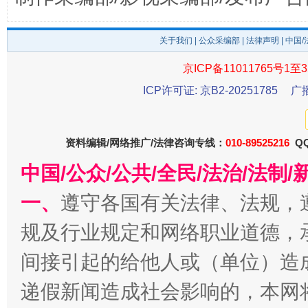
关于我们
|
公众采编部
|
法律声明
| 中国
京ICP备11011765号1至3
ICP许可证: 京B2-20251785
广
资料编辑/网络推广/法律咨询专线：
010-89525216
QQ
中国/公众/公共/全民/法治/法
千年窑火 生生不息
一
一、
遵守各国有关法律、法规，
规及行业规定和网络职业道德，
间接引起的给他人或（单位）造
递假新闻造成社会影响的，本网