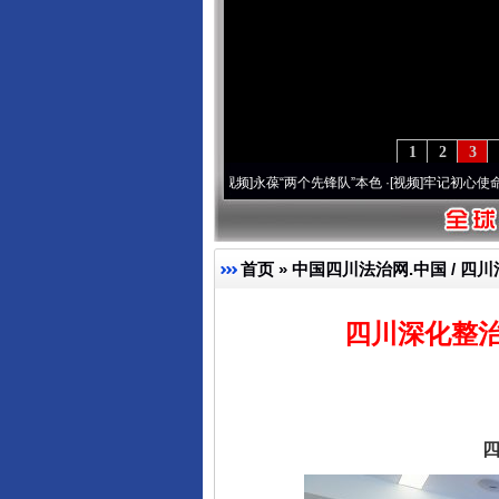
1
2
3
年 深刻改变雪域高原..
·[视频]
永葆“两个先锋队”本色
·[视频]
牢记初心使命 奋进复兴征
首页
»
中国四川法治网.中国 / 四川
四川深化整治
四