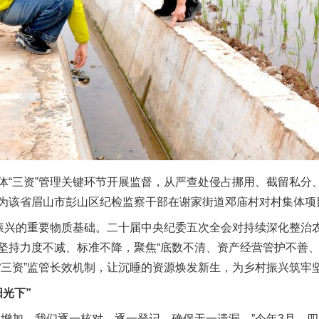
三资”管理关键环节开展监督，从严查处侵占挪用、截留私分
为该省眉山市彭山区纪检监察干部在谢家街道邓庙村对村集体项
兴的重要物质基础。二十届中央纪委五次全会对持续深化整治农
坚持力度不减、标准不降，聚焦“底数不清、资产经营管护不善、
“三资”监管长效机制，让沉睡的资源焕发新生，为乡村振兴筑牢
光下”
加，我们逐一核对、逐一登记，确保无一遗漏。”今年3月，四