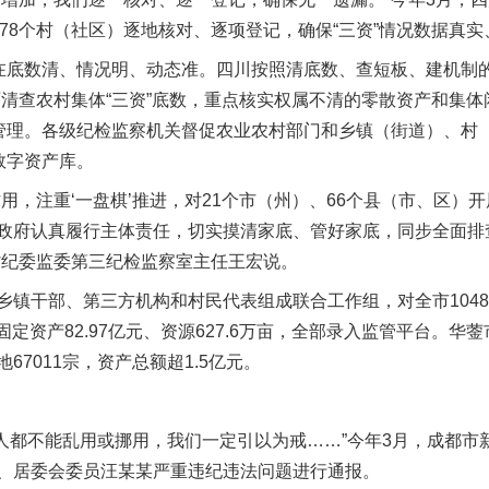
178个村（社区）逐地核对、逐项登记，确保“三资”情况数据真
底数清、情况明、动态准。四川按照清底数、查短板、建机制的
面清查农村集体“三资”底数，重点核实权属不清的零散资产和集
态管理。各级纪检监察机关督促农业农村部门和乡镇（街道）、村
数字资产库。
注重‘一盘棋’推进，对21个市（州）、66个县（市、区）开
政府认真履行主体责任，切实摸清家底、管好家底，同步全面排
省纪委监委第三纪检监察室主任王宏说。
干部、第三方机构和村民代表组成联合工作组，对全市1048
固定资产82.97亿元、资源627.6万亩，全部录入监管平台。
7011宗，资产总额超1.5亿元。
人都不能乱用或挪用，我们一定引以为戒……”今年3月，成都市
、居委会委员汪某某严重违纪违法问题进行通报。