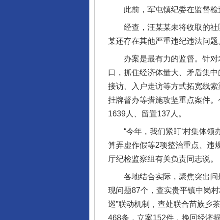
此前，军屯镇纪委在监督检查
经查，汪某某未将收取的社区
某还存在其他严重违纪违法问题
办案是最有力的监督。针对农村
口，抓住经济体量大、矛盾集中
接访、入户走访等方式拓宽线索
挂牌督办等措施攻坚重点案件。今
1639人、留置137人。
“今年，我们紧盯‘村集体领办
算弄虚作假等2项整治重点、违
厅纪检监察组有关负责同志说。
各地结合实际，聚焦突出问题
现问题87个，查实贵平镇中岗村
巡”联动机制，查处联合苗族乡
468条，立案152件，挽回经济