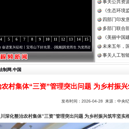
事关公共资
《生态环境监
读
四部门印发
多部门联合部
《美丽中国建
4
5
6
7
8
9
10
11
12
13
14
15
未来五年，
程丨宝塔山下好光景..
·[视频]
因党而生 为党而战——百年“纪”事⑧加强纪律..
·[视频]
牢
事关人工智
法制网.中国
农村集体“三资”管理突出问题 为乡村振
发布时间：2026-04-28 来源：
中央
川深化整治农村集体“三资”管理突出问题 为乡村振兴筑牢坚实