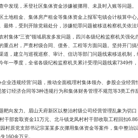
中发现，禾登社区集体资金涉嫌被挪用、未及时入账等问题。
土地租金、集体房产租金等集体资金上报军屯镇会计核算中心
。最终，受到开除党籍处分，涉嫌犯罪问题被移送检察机关依法
集体“三资”领域易发多发问题，四川各级纪检监察机关强化
的重点村，严查村级合同、债务、工程等方面问题。坚持开门搞整
渠道，建立与巡视巡察、审计、信访等部门问题线索移送机制，
年一季度，全省各级纪检监察机关累计受理问题线索7349件，
企业违规经营’问题，推动全面梳理村集体领办、参股企业经营
规签订经济合同等3种违规行为和集体财务管理不规范等3类工作
靶向发力。眉山天府新区以整治村级公司经营管理乱象为切口，
村干部套取资金11万元、北斗镇龙凤村村干部收取工程回扣6.8
茶园村原党支部书记宗某某多次挪用集体资金等案件，集中整治以
损失160余万元。