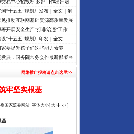
源交易中心招投标 多部门作出部署
测“十五五”规划》发布｜全文｜解
意见推动互联网基础资源高质量发展
署开展安全生产“打非治违”工作
设“十五五”规划》印发｜全文
国家要提升孩子们这些能力素养
记初心使命 奋进复兴征程丨“转折之城”激荡..
·[视频]
牢记初心使命 奋进复兴征程丨红船起
能发展，国务院常务会作最新部署⇒
网络推广投稿请点击这里>>
兴筑牢坚实根基
纪委国家监委网站
字体大小[
大
中
小
]
根基