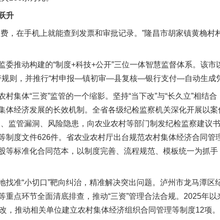
跃升
，在手机上就能查到发票和审批记录。”隆昌市胡家镇黄桷村
推动构建的“制度+科技+公开”三位一体智慧监督体系。该市
警规则，并推行“村申报—镇初审—县复核—银行支付—自动生成
集体“三资”监管的一个缩影。坚持“当下改”与“长久立”相结
集体经济发展的长效机制。全省各级纪检监察机关深化开展以案
板、监管漏洞、风险隐患，向农业农村等部门制发纪检监察建议书
等制度文件626件。省农业农村厅出台规范农村集体经济合同管
股等标准化合同范本，以制度完善、流程规范、模板统一为抓手，
准“小切口”靶向纠治，精准解决突出问题。泸州市龙马潭区
重点环节全面清底排查，推动“三资”管理合法合规。2025年
整改，推动相关单位建立农村集体经济组织合同管理等制度12项。