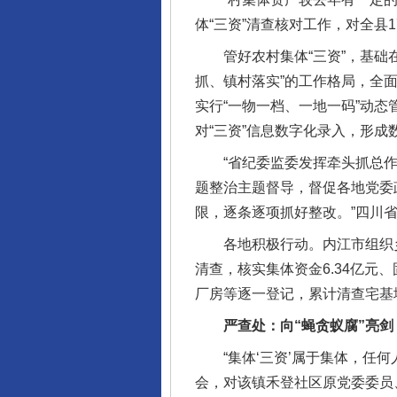
体“三资”清查核对工作，对全县
管好农村集体“三资”，基础在
抓、镇村落实”的工作格局，全
实行“一物一档、一地一码”动
对“三资”信息数字化录入，形成
“省纪委监委发挥牵头抓总作用，
题整治主题督导，督促各地党委
限，逐条逐项抓好整改。”四川
各地积极行动。内江市组织乡镇
清查，核实集体资金6.34亿元、
厂房等逐一登记，累计清查宅基地6
严查处：向“蝇贪蚁腐”亮剑
“集体‘三资’属于集体，任何
会，对该镇禾登社区原党委委员