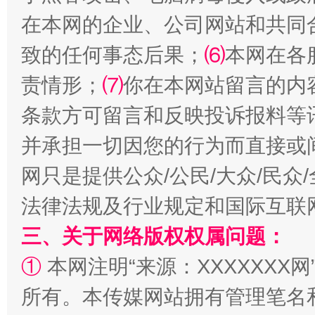
在本网的企业、公司网站和共同
致的任何事态后果；
⑹
本网在各
责情形；
⑺
你在本网站留言的内
条款方可留言和反映投诉报料等
并承担一切因您的行为而直接或
网只是提供公众/公民/大众/民
全民健身五年计划来了！等你上场
法律法规及行业规定和国际互联
三、关于网络版权权属问题：
①
本网注明“来源：XXXXXXX网
所有。本传媒网站拥有管理笔名