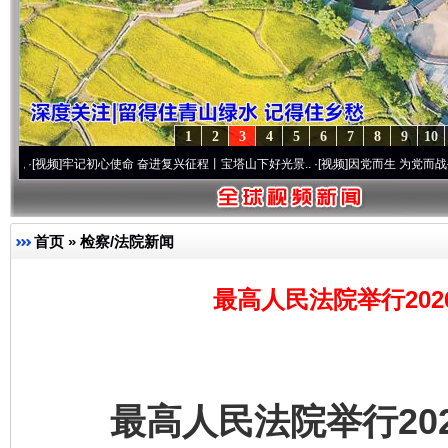
1
2
3
4
5
6
7
8
9
10
牢记初心使命 奋进复兴征程丨宝塔山下好光景..
·[视频]
因党而生 为党而战——百年“纪”
首页
»
检察/法院新闻
最高人民法院举行20
最高人民法院举行202