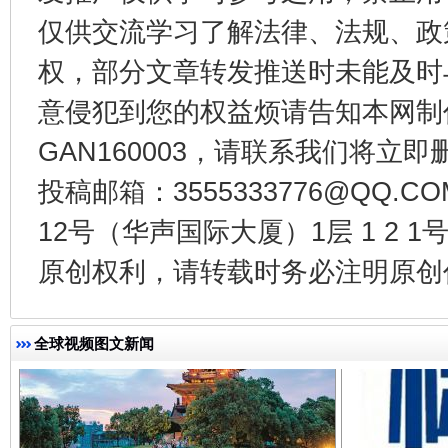
仅供交流学习了解法律、法规、政
权，部分文章转发推送时未能及时
意侵犯到您的权益烦请告知本网制作采编
东山县通报“牛蛙产品抗生素超标问题”
法
GAN160003，请联系我们将立即删
投稿邮箱：3555333776@QQ
12号（华声国际大厦）1层 1 2
原创权利，请转载时务必注明原创作
全球视频图文新闻
千年窑火 生生不息
一