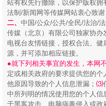
站有权先行撤除，以保护版权拥有者
法制/新闻网等传媒网站衷心致谢
二、
中国/公众/公共/全民/法治
传媒（北京）有限公司独家协办
揭开“小金库”的免责幌子
电视台友情链接，授权合法、健
源，并可添加相应链接。
●就下列相关事宜的发生，本网
定或相关政府的要求提供您的个
他原因导致的个人信息泄漏；
⑶
中所列明的情况使用您的个人信
受贿1.44亿！段成刚被判无期
从幼儿
于黑客攻击、电脑病毒侵入或政