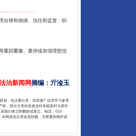
酒驾未被当场查获能处罚吗
理自律和他律、信任和监督、职
再重蹈覆辙。要持续加强理想信
法治新闻网
摘编
：
亓淦玉
“后车司机肯定在骂我”
重原创，也注重分享。转发推广仅供学习参考
产权，部分文章转发推送时未能及时与原作
联系我们将立即删除或更正。电话：010-
2 1号。本网原创文章欢迎转载，为尊重和维护原