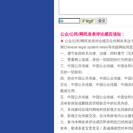
公众/公民/网民发表评论感言须知：
★
公众/公民/网民发表评论感言仅供网友表达个人看法
闻Chinese legal system new
一、遵守各国有关法律、法规，同时遵守《
互
二、尊重网上道德，承担一切因您的行为而直
国家大学科技园优化重塑工作
三、中国公共传媒、中国公众传媒、中国全民传媒China 
言的一切权利。
四、您在中国公共传媒、中国公众传媒、中国全民传媒Chin
言论，中国公共传媒、中国公众传媒、中国全民传媒China
载或引用。
五、中国公共传媒、中国公众传媒、中国全民传媒China 
员有权保留或删除其管辖留言中的任意内容。
六、本传媒结合现代网络科技影视文化传媒的新
策、影视文化传媒交流。合法有效地为公众服
七、参与本网发表评论感言即表明您已经阅读并
发布，敬请多提宝贵意见！真诚感谢您对本传