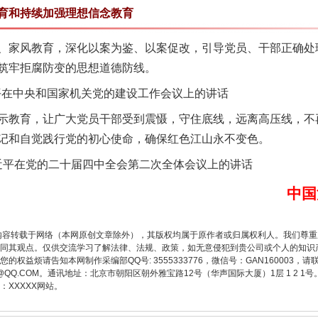
和持续加强理想信念教育
以产业富民促振兴
家风教育，深化以案为鉴、以案促改，引导党员、干部正确处
筑牢拒腐防变的思想道德防线。
平在中央和国家机关党的建设工作会议上的讲话
教育，让广大党员干部受到震慑，守住底线，远离高压线，不
记和自觉践行党的初心使命，确保红色江山永不变色。
习近平在党的二十届四中全会第二次全体会议上的讲话
中国
从幼儿园到大学，有这些资助
内容转载于网络（本网原创文章除外），其版权均属于原作者或归属权利人。我们尊
同其观点。仅供交流学习了解法律、法规、政策，如无意侵犯到贵公司或个人的知识
权益烦请告知本网制作采编部QQ号: 3555333776，微信号：GAN160003，请
3776@QQ.COM。通讯地址：北京市朝阳区朝外雅宝路12号（华声国际大厦）1层 1 
XXXXX网站。