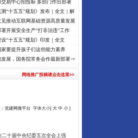
源交易中心招投标 多部门作出部署
测“十五五”规划》发布｜全文｜解
意见推动互联网基础资源高质量发展
署开展安全生产“打非治违”工作
设“十五五”规划》印发｜全文
国家要提升孩子们这些能力素养
复兴征程丨红船起航处 潮起..
·[视频]
一首歌的时间，读懂乐至的“诗与远方”
·[视频]
从《
能发展，国务院常务会作最新部署⇒
网络推广投稿请点击这里>>
源：
党建网微平台
字体大小[
大
中
小
]
在二十届中央纪委五次全会上强