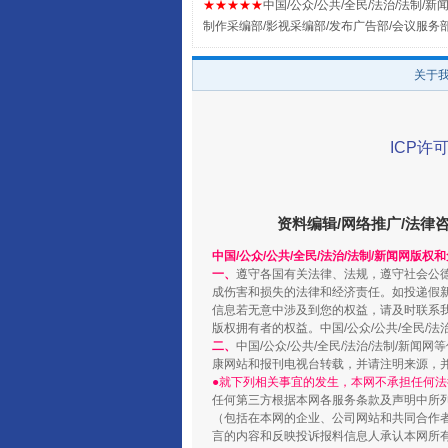
★★★★★
中国/公众/公共/全民/法治/法制/新闻
制作采编部/影视采编部/发布广告部/会议服务
扯下公款旅游的“隐身衣”
关于
ICP许可
资料编辑/网络推广/法律
中国/公众/公共/全民/法治/法制/新闻网版权
一、
遵守各国有关法律、法规，遵守社会公
“蜀中异人”王建安的艺术幻境
成伤害和损失的法律和经济责任。如投递假
信息若无意中涉及到您的权益，请及时联系
版权拥有者的权益。中国/公众/公共/全民/法
二、
中国/公众/公共/全民/法治/法制/
康网站和报刊电视台转载，并请注明来源，
●就下列相关事宜的发生，本网不承担任何法
任何第三方根据本网各服务条款及声明中所
（包括在本网的企业、公司网站和共同合作
言的内容和反映投诉报料信息人承认本网所