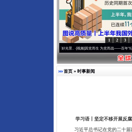
1
2
3
使命 奋进复兴征程丨宝塔山下好光景..
·[视频]
因党而生 为党而战——百年“纪”事⑧加强纪
首页
»
时事新闻
学习语丨坚定不移开展反腐
习近平总书记在党的二十届四中