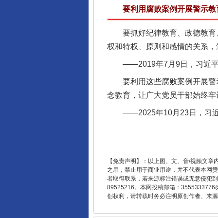
要利用腐败案例开展警示教育
揭开“小金库”的免责幌子
要抓好纪律教育、政德教育、
权和特权、原则和感情的关系，
——2019年7月9日，习近
要利用这些腐败案例开展警示
念教育，让广大党员干部始终牢
——2025年10月23日，
受贿1.44亿！段成刚被判无期
【免责声明】：以上图、文、音/视频文章
之用，禁止用于商业用途，并不代表本网赞
者取得联系，若来源标注错误或无意侵犯到您的
89525216。本网投稿邮箱：355533
创权利，请转载时务必注明原创作者、来源：