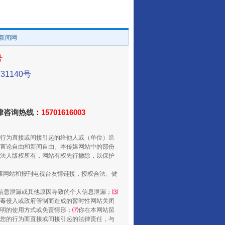
。
养老服务师职业资格制度暂行规定
/新闻网
号
1140号
法律咨询热线：
15701616003
行为直接或间接引起的给他人或（单位）造
还老百姓一个明白家底
言论自由和新闻自由。本传媒网站中的部份
法人版权所有，网站有权先行撤除，以保护
健康网站和报刊电视台友情链接，授权合法、健
信息泄漏或其他原因导致的个人信息泄漏；
⑶
毒侵入或政府管制而造成的暂时性网站关闭
明的使用方式或免责情形；
⑺
你在本网站留
您的行为而直接或间接引起的法律责任，与