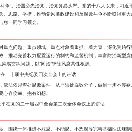
败斗争”。治国必先治党，治党务必从严。党的十八大以来，习近
念、思路、举措，推动党风廉政建设和反腐败斗争不断取得重大
与您一同学习领会。
实
一纸欠条伤亲情 巡回调解促和解..
重点问题、重点领域、重点对象着重抓、着力查，深化受贿行
效，推动完善权力配置运行的制约和监督机制，丰富防治新型腐
惩风腐交织问题，以“同治”铲除风腐共性根源。
平在二十届中央纪委四次全会上的讲话
依法依规查处腐败案件，从严惩处腐败分子，做到一步不停歇
要心存侥幸、抱有幻想。
习近平在党的二十届四中全会第二次全体会议上的讲话
题”
法徽映军营 权益有保障
围绕一体推进不敢腐、不能腐、不想腐等完善基础性法规制度