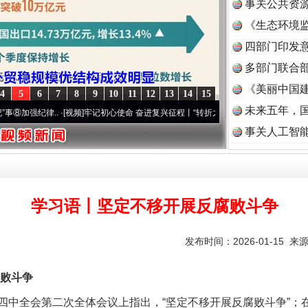
事关公共资
《生态环境监
读
四部门印发
多部门联合部
《美丽中国建
4
5
6
7
8
9
10
11
12
13
14
15
未来五年，
律..
·[视频]
牢记初心使命 奋进复兴征程丨“转折之城”激荡..
·[视频]
牢记初心使命 奋进
事关人工智
学习语丨坚定不移开展反腐败斗争
发布时间：2026-01-15 来
败斗争
全会第二次全体会议上指出，“坚定不移开展反腐败斗争”；