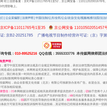
网 经工信部备案：京ICP备11011765号1至52，京公网安备：11011202001678号
部/代理部敬上。
如何以同查同治破解风腐交织难题
我们
|
公众采编部
|
法律声明
| 中国/法制/公共/全民/公众/农业/文化/视频/检察/法院/法治
京ICP备11011765号1至35
京公网安备 11010502051457
证: 京B2-20251785
广播电视节目制作经营许可证:（京）字第3
咨询专线：
010-89525216
QQ在线：3555333776 本传媒网律师团
和免责声明：
德，遵守中国互联网法律法规及行业规定和网络职业道德，承担法律范围内因你的网络
一颗心始终滚烫
新闻造成社会影响的，本网将追究其相关法律和经济责任。维护各国宪法，保障公民的
我们，我们将在第一时间作出反映或更正。特请来函来电说明本网站提供内容系本人或
治/法制/新闻网等传媒网站衷心致谢！
新闻网等传媒网站，由众全影视文化传媒（北京）有限公司独家协办发布广告。欢迎合法、
并可添加相应链接。
律责任：⑴
本网根据法律规定或相关政府的要求提供您的个人信息；
⑵
由于您将个人
列明的情况使用您的个人信息，由此所产生的纠纷责任；
⑷
任何由于黑客攻击、电脑病
者的网站在内）；
⑸
因不可抗拒导致的任何事态后果；
⑹
本网在各服务条款及声明中列
有条款方可留言和反映投诉报料等讯息投稿，其证明你已经阅读本网条款并承担一切因