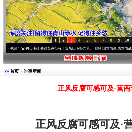
1
2
3
4
5
6
7
8
9
10
]
牢记初心使命 奋进复兴征程丨宝塔山下好光景..
·[视频]
因党而生 为党而战——百年“纪
首页
»
时事新闻
正风反腐可感可及·营商
正风反腐可感可及·营