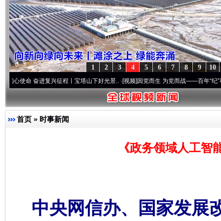
1
2
3
4
5
6
7
8
9
10
 奋进复兴征程丨宝塔山下好光景..
·[视频]
因党而生 为党而战——百年“纪”事⑧加强纪律
首页
»
时事新闻
《政务领域人工智
中央网信办、国家发展