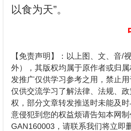
揭开“小金库”的免责幌子
以食为天”。
【免责声明】：以上图、文、音/
外），其版权均属于原作者或归属
发推广仅供学习参考之用，禁止用
受贿1.44亿！段成刚被判无期
从幼儿
仅供交流学习了解法律、法规、政
权，部分文章转发推送时未能及时
意侵犯到您的权益烦请告知本网制作采编
GAN160003，请联系我们将立即删