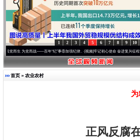
1
2
3
4
5
6
7
8
9
10
 为党而战——百年“纪”事⑧加强纪律..
·[视频]
牢记初心使命 奋进复兴征程丨“转折之城”激
首页
»
农业农村
为
正风反腐在