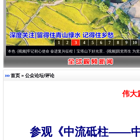
1
2
3
4
5
6
7
8
9
10
视频]
牢记初心使命 奋进复兴征程丨宝塔山下好光景..
·[视频]
因党而生 为党而战——百年
首页
»
公众论坛/评论
伟大
参观《中流砥柱——