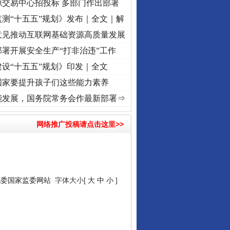
源交易中心招投标 多部门作出部署
测“十五五”规划》发布｜全文｜解
意见推动互联网基础资源高质量发展
署开展安全生产“打非治违”工作
设“十五五”规划》印发｜全文
国家要提升孩子们这些能力素养
命 奋进复兴征程丨“转折之城”激荡..
·[视频]
牢记初心使命 奋进复兴征程丨红船起航处 
能发展，国务院常务会作最新部署⇒
网络推广投稿请点击这里>>
纪委国家监委网站
字体大小[
大
中
小
]