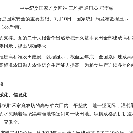
中央纪委国家监委网站 王雅婧 通讯员 冯李敏
是国家安全的重要基础。7月10日，国家统计局发布数据显示：2
.1公斤/亩。
支撑。党的二十大报告作出逐步把永久基本农田全部建成高标
要指示，提出明确要求。
进高标准农田建设。数据显示，截至去年底，全国累计建成高标
高标准农田助力农业综合生产能力提高，为粮食生产连续多年的
梭
械化、信息化
镇胜禾家庭农场的高标准农田内，平整的土地一望无际，灌溉
的水流顺着灌溉渠精准地输送到每一块田地。纵横成格的机耕道将
一应俱全。
了410公斤，比2022年高标准农田建成前增加了40公斤。