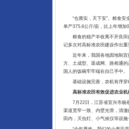
“仓廪实，天下安”。粮食安全
单产375.6公斤/亩，比上年增加0
粮食的稳产丰收离不开良田的
记多次对高标准农田建设作出重
近年来，我国各地因地制宜推
方、土成型、渠成网、路相通的
国人的饭碗牢牢端在自己手中。
基础设施完善，农机有序穿
高标准农田有效促进农业机
7月22日，江苏省宜兴市杨巷
渠道宽窄一致、内壁光滑，清澈
田内，灭虫灯、小气候仪等设施
“今年夏收，我们的小麦亩产突破