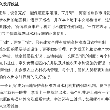
久发挥效益
常，设备完好，能保证正常灌溉。”7月5日，河南省焦作市博爱
准农田的配套机井进行了巡检，并在本上记下本次巡检结果。这些
要部分。“保障粮食丰产，机井可不能有任何问题。”王存艺表示
他们共同保障着农田水利设施的正常使用。
建”，更在于“管”。只有建立合理有效的高标准农田管护机制
准农田的重要基础设施，更要做好管理。作为我国的粮食生产大
少举措。就拿博爱县来说，当地实施“一长两员”管护制度：每个
支书担任，牵头负责辖区内机井以及其他农田水利设施的管理、
和维修，由乡级农业农村机构管理。每个月，管护人员都要对自
确保农田水利设施的良好运行。
长五员”成为当地管护高标准农田水利机井的创新机制。夏邑
0亩地就有一眼井，拿着卡一刷就能出水。每个机井房上都有一
志愿服务员的姓名及联系方式。旁边还有二维码，如果哪个机井
实
一纸欠条伤亲情 巡回调解促和解..
来查看维修。