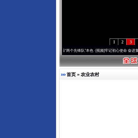
1
2
3
刻改变雪域高原..
·[视频]
永葆“两个先锋队”本色
·[视频]
牢记初心使命 奋进复兴征程丨宝
首页
»
农业农村