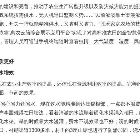
建设和完善，推动了农业生产转型升级以及防灾减灾能力的提
溉系统按需供水，无人机巡田监测长势……“以前灌溉靠土渠漫
施，开关一拧就能精准供水，又省时又省力。”胜禾家庭农场的
依靠“惠农云脑综合展示应用平台”实现了对高标准农田的全智慧
，管理人员可通过手机终端随时查看虫情、大气温度、湿度、风
质更好
水增效
在农业生产效率的提高，还体现在资源利用效率的提高。完善
肥、节药的效果。
心省力还省水。现在这水能精准到达庄稼根部，一点都不浪费。
户李国雄蹲在田埂边，看着清澈的水流顺着硬化水渠涌入稻田，
化水渠。旱的时候靠大水漫灌，费水不说效果也不好；涝的时候
田，衬砌渠道1300多米，村里的3座山塘也进行了防渗加固，