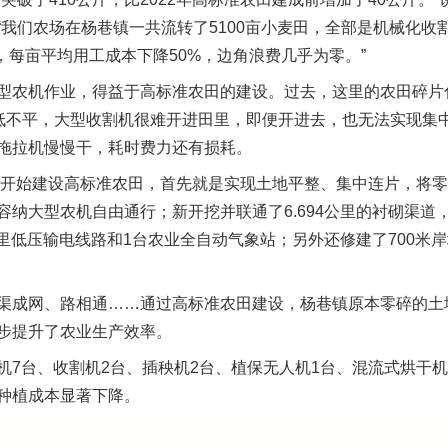
“我们农场在杨巷镇一共流转了5100亩小麦田，全部是机械化收
了，每亩平均用工成本下降50%，边角浪费几乎为零。”
农机作业，得益于高标准农田的建设。过去，这里的农田碎片
高低不平，大型收割机很难开进田里，即便开进去，也无法实现集
拖拉机慢慢干，耗时费力还有损耗。
开始建设高标准农田，首先就是实现土地平整、集中连片，将零
纳大型农机自由通行；新开挖并联通了6.694公里的衬砌渠道，
公里低压输电线路和1台农业全自动气象站；另外还修建了700米
成网、路相通……通过高标准农田建设，杨巷镇原本零碎的土
步提升了农业生产效率。
台、收割机2台、插秧机2台、植保无人机1台、混流式烘干机
种植成本显著下降。