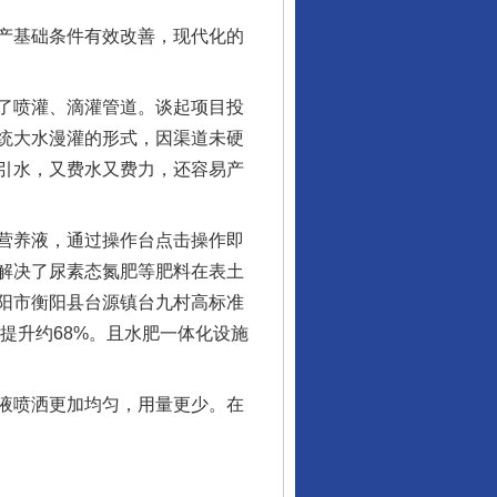
产基础条件有效改善，现代化的
了喷灌、滴灌管道。谈起项目投
统大水漫灌的形式，因渠道未硬
引水，又费水又费力，还容易产
营养液，通过操作台点击操作即
解决了尿素态氮肥等肥料在表土
阳市衡阳县台源镇台九村高标准
提升约68%。且水肥一体化设施
液喷洒更加均匀，用量更少。在