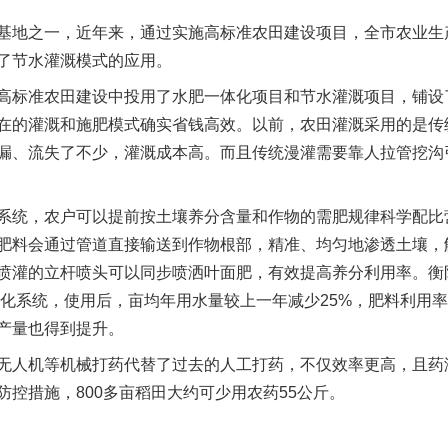
地之一，近年来，通过实施高标准农田建设项目，全市农业生
了节水灌溉模式的应用。
标准农田建设中投用了水肥一体化项目和节水灌溉项目，铺设
在的灌溉和施肥模式确实省钱高效。以前，农田灌溉采用的是传
漏、流失了不少，灌溉成本高。而且传统漫灌需要靠人拉管挖沟
统，农户可以提前按土壤养分含量和作物的需肥规律科学配比
肥料会通过管道直接输送到作物根部，精准、均匀地渗透土壤，
喷灌的立杆喷头可以同步喷洒叶面肥，有效提高养分利用率。衡
体化系统，使用后，亩均年用水量较上一年减少25%，肥料利用率
产量也得到提升。
人机等机械打药代替了过去的人工打药，不仅效率更高，且药
控措施，800多亩稻田大约可少用农药55公斤。