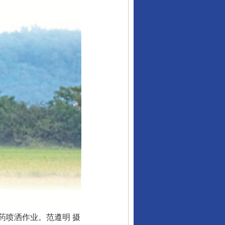
药喷洒作业。范遵明 摄