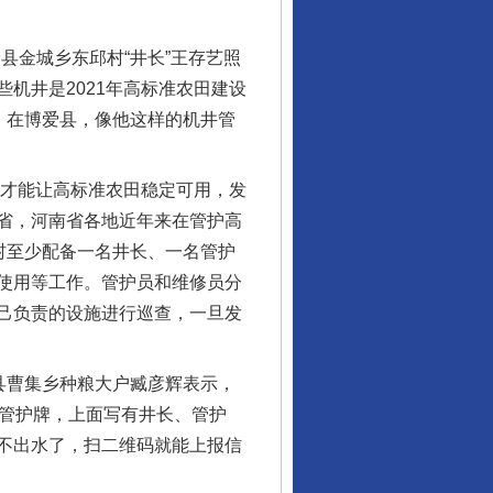
县金城乡东邱村“井长”王存艺照
机井是2021年高标准农田建设
，在博爱县，像他这样的机井管
，才能让高标准农田稳定可用，发
省，河南省各地近年来在管护高
村至少配备一名井长、一名管护
使用等工作。管护员和维修员分
己负责的设施进行巡查，一旦发
县曹集乡种粮大户臧彦辉表示，
个管护牌，上面写有井长、管护
不出水了，扫二维码就能上报信
行业协会接连发公告