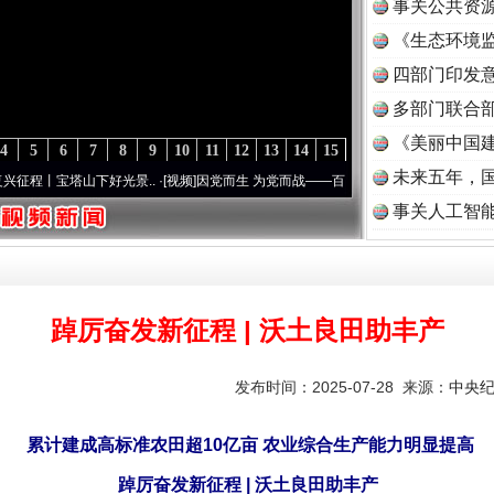
事关公共资
《生态环境监
读
四部门印发
多部门联合部
《美丽中国建
4
5
6
7
8
9
10
11
12
13
14
15
未来五年，
塔山下好光景..
·[视频]
因党而生 为党而战——百年“纪”事⑧加强纪律..
·[视频]
牢记初心使
事关人工智
踔厉奋发新征程 | 沃土良田助丰产
发布时间：2025-07-28 来源：
中央
累计建成高标准农田超10亿亩 农业综合生产能力明显提高
踔厉奋发新征程 | 沃土良田助丰产