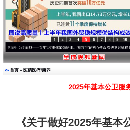
1
2
3
4
5
6
7
8
9
10
 为党而战——百年“纪”事⑧加强纪律..
·[视频]
牢记初心使命 奋进复兴征程丨“转折之城”
首页
»
医药医疗/康养
2025年基本公卫服
《关于做好2025年基