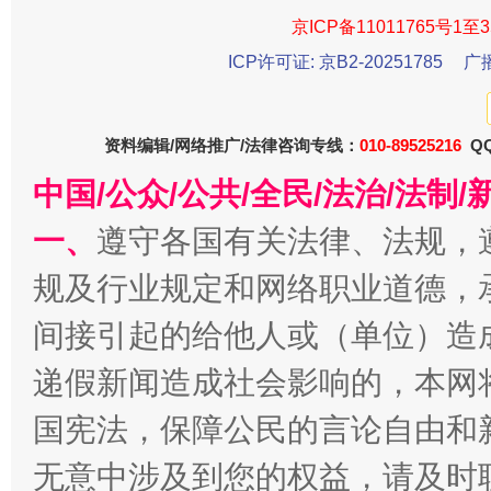
受贿1.44亿！段成刚被判无期
从幼儿
京ICP备11011765号1至3
ICP许可证: 京B2-20251785
广
资料编辑/网络推广/法律咨询专线：
010-89525216
QQ
中国/公众/公共/全民/法治/法
一、
遵守各国有关法律、法规，
规及行业规定和网络职业道德，
全民健身五年计划来了！等你上场
间接引起的给他人或（单位）造
递假新闻造成社会影响的，本网
国宪法，保障公民的言论自由和
无意中涉及到您的权益，请及时