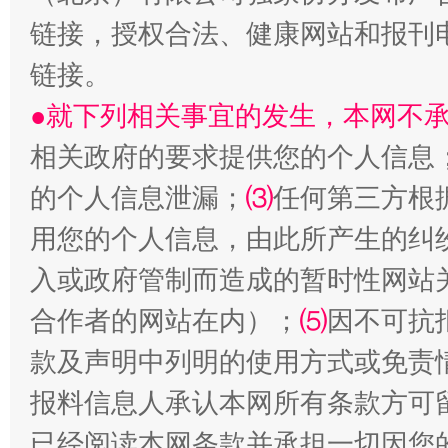
阿坝州三大球赛在茂县开幕
规模最
链接，授权合法、健康网站和报刊
链接。
●就下列相关事宜的发生，本网不
相关政府的要求提供您的个人信息
的个人信息泄漏；
⑶
任何第三方根
用您的个人信息，由此所产生的纠
入或政府管制而造成的暂时性网站
国家大学科技园优化重塑工作
合作者的网站在内）；
⑸
因不可抗
款及声明中列明的使用方式或免责
报料信息人承认本网所有条款方可
已经阅读本网条款并承担一切因您