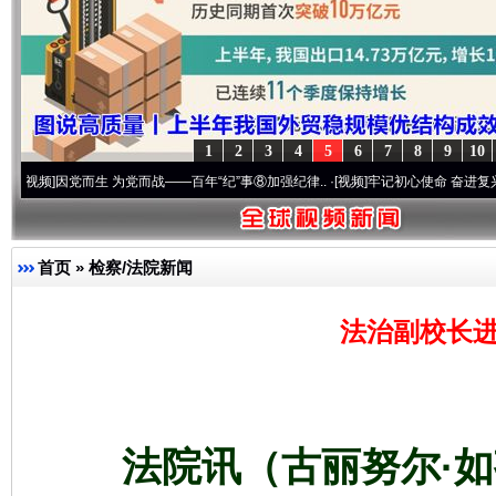
1
2
3
4
5
6
7
8
9
10
党而生 为党而战——百年“纪”事⑧加强纪律..
·[视频]
牢记初心使命 奋进复兴征程丨“转折
首页
»
检察/法院新闻
法治副校长进
法院讯（古丽努尔·